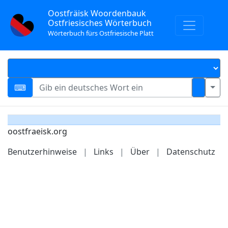
Oostfräisk Woordenbauk
Ostfriesisches Wörterbuch
Wörterbuch fürs Ostfriesische Platt
oostfraeisk.org
Benutzerhinweise
|
Links
|
Über
|
Datenschutz