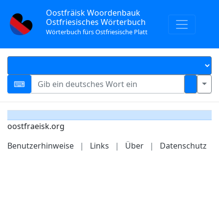
Oostfräisk Woordenbauk
Ostfriesisches Wörterbuch
Wörterbuch fürs Ostfriesische Platt
oostfraeisk.org
Benutzerhinweise
|
Links
|
Über
|
Datenschutz