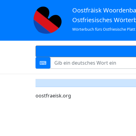
Oostfräisk Woordenb
Ostfriesisches Wörter
Wörterbuch fürs Ostfriesische Platt
oostfraeisk.org