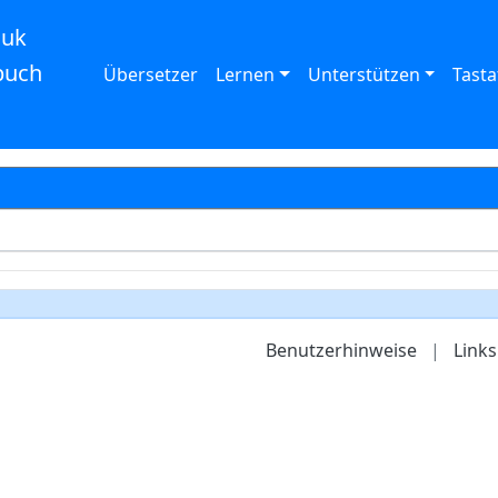
auk
buch
Übersetzer
Lernen
Unterstützen
Tasta
Benutzerhinweise
|
Links