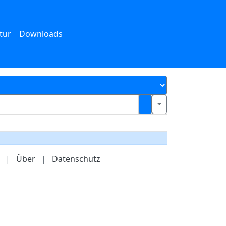
tur
Downloads
|
Über
|
Datenschutz