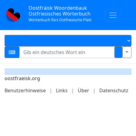
Oostfräisk Woordenbauk
Ostfriesisches Wörterbuch
Wörterbuch fürs Ostfriesische Platt
oostfraeisk.org
Benutzerhinweise
|
Links
|
Über
|
Datenschutz