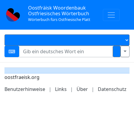
Oostfräisk Woordenbauk
Ostfriesisches Wörterbuch
Wörterbuch fürs Ostfriesische Platt
oostfraeisk.org
Benutzerhinweise
|
Links
|
Über
|
Datenschutz