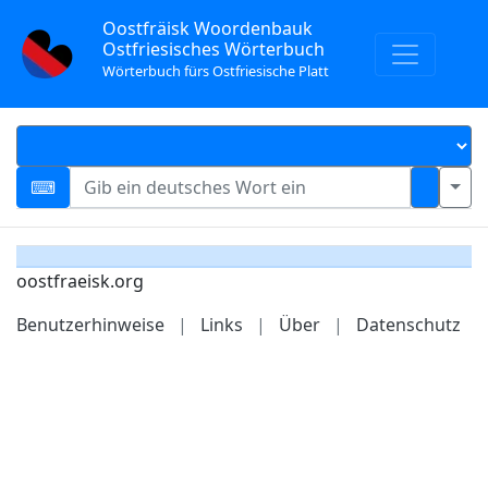
Oostfräisk Woordenbauk
Ostfriesisches Wörterbuch
Wörterbuch fürs Ostfriesische Platt
oostfraeisk.org
Benutzerhinweise
|
Links
|
Über
|
Datenschutz