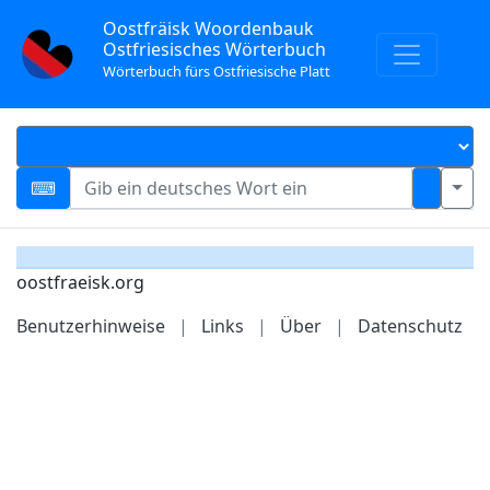
Oostfräisk Woordenbauk
Ostfriesisches Wörterbuch
Wörterbuch fürs Ostfriesische Platt
oostfraeisk.org
Benutzerhinweise
|
Links
|
Über
|
Datenschutz