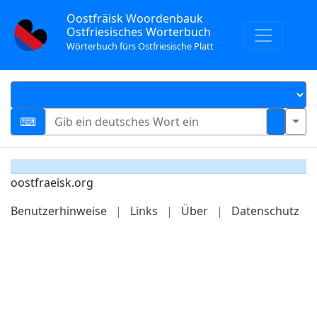
Oostfräisk Woordenbauk
Ostfriesisches Wörterbuch
Wörterbuch fürs Ostfriesische Platt
oostfraeisk.org
Benutzerhinweise
|
Links
|
Über
|
Datenschutz