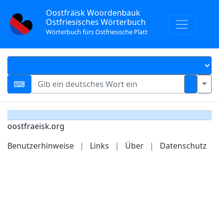
Oostfräisk Woordenbauk
Ostfriesisches Wörterbuch
Wörterbuch fürs Ostfriesische Platt
oostfraeisk.org
Benutzerhinweise
|
Links
|
Über
|
Datenschutz