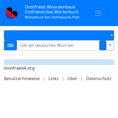
Oostfräisk Woordenbauk
Ostfriesisches Wörterbuch
Wörterbuch fürs Ostfriesische Platt
oostfraeisk.org
Benutzerhinweise
|
Links
|
Über
|
Datenschutz