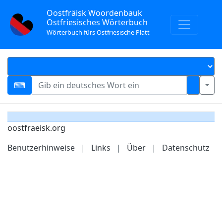
Oostfräisk Woordenbauk
Ostfriesisches Wörterbuch
Wörterbuch fürs Ostfriesische Platt
oostfraeisk.org
Benutzerhinweise
|
Links
|
Über
|
Datenschutz