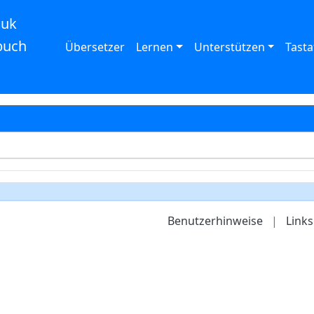
auk
buch
Übersetzer
Lernen
Unterstützen
Tasta
Benutzerhinweise
|
Links