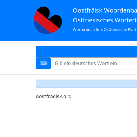
Oostfräisk Woordenb
Ostfriesisches Wörter
Wörterbuch fürs Ostfriesische Platt
oostfraeisk.org