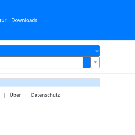
tur
Downloads
|
Über
|
Datenschutz