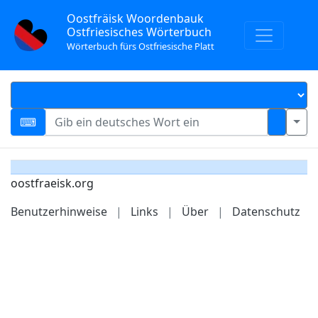
Oostfräisk Woordenbauk
Ostfriesisches Wörterbuch
Wörterbuch fürs Ostfriesische Platt
oostfraeisk.org
Benutzerhinweise
|
Links
|
Über
|
Datenschutz