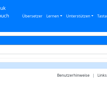
auk
buch
Übersetzer
Lernen
Unterstützen
Tasta
Benutzerhinweise
|
Links