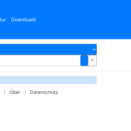
tur
Downloads
|
Über
|
Datenschutz