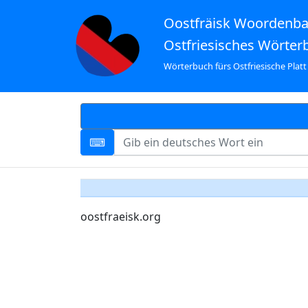
Oostfräisk Woordenb
Ostfriesisches Wörter
Wörterbuch fürs Ostfriesische Platt
oostfraeisk.org