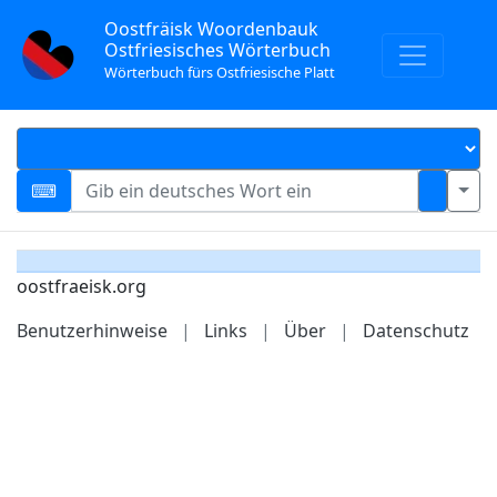
Oostfräisk Woordenbauk
Ostfriesisches Wörterbuch
Wörterbuch fürs Ostfriesische Platt
oostfraeisk.org
Benutzerhinweise
|
Links
|
Über
|
Datenschutz