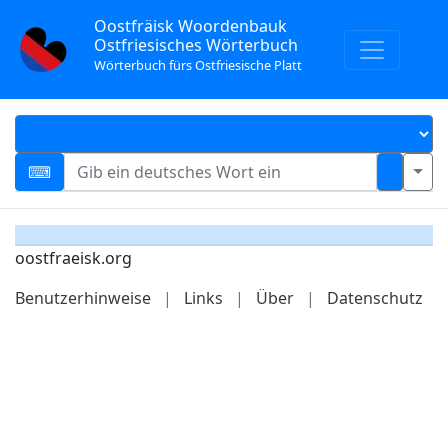
Oostfräisk Woordenbauk
Ostfriesisches Wörterbuch
Wörterbuch fürs Ostfriesische Platt
oostfraeisk.org
Benutzerhinweise
|
Links
|
Über
|
Datenschutz