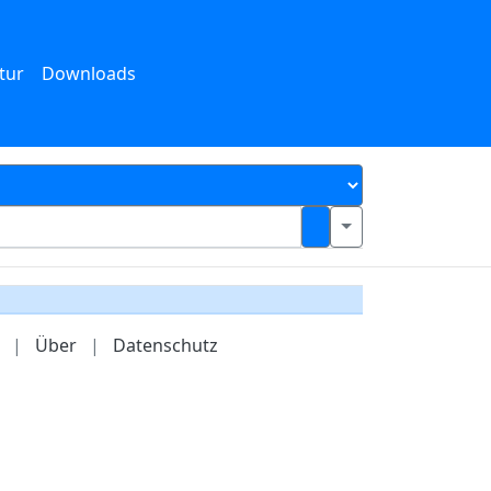
tur
Downloads
|
Über
|
Datenschutz