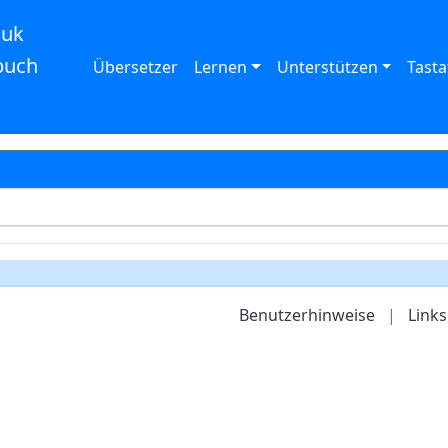
auk
buch
Übersetzer
Lernen
Unterstützen
Tasta
Benutzerhinweise
|
Links