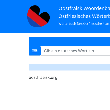
Oostfräisk Woordenb
Ostfriesisches Wörter
Wörterbuch fürs Ostfriesische Platt
oostfraeisk.org