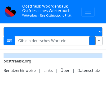
Oostfräisk Woordenbauk
Ostfriesisches Wörterbuch
Wörterbuch fürs Ostfriesische Platt
oostfraeisk.org
Benutzerhinweise
|
Links
|
Über
|
Datenschutz