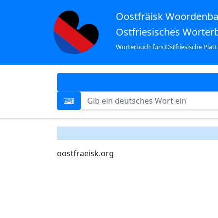
Oostfräisk Woordenb
Ostfriesisches Wörter
Wörterbuch fürs Ostfriesische Platt
oostfraeisk.org