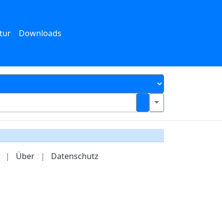
tur
Downloads
|
Über
|
Datenschutz