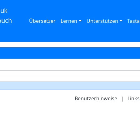
auk
buch
Übersetzer
Lernen
Unterstützen
Tasta
Benutzerhinweise
|
Links