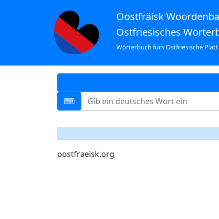
Oostfräisk Woordenb
Ostfriesisches Wörter
Wörterbuch fürs Ostfriesische Platt
oostfraeisk.org