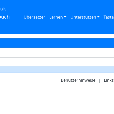
auk
buch
Übersetzer
Lernen
Unterstützen
Tasta
Benutzerhinweise
|
Links