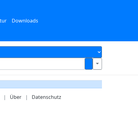
tur
Downloads
|
Über
|
Datenschutz