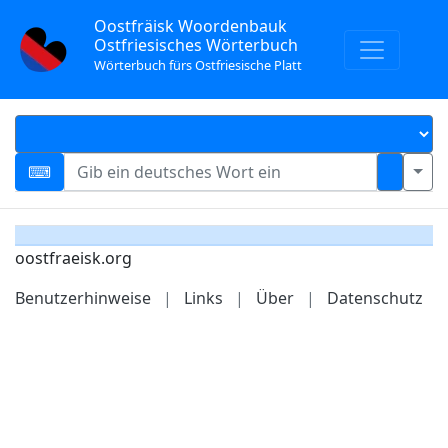
Oostfräisk Woordenbauk
Ostfriesisches Wörterbuch
Wörterbuch fürs Ostfriesische Platt
oostfraeisk.org
Benutzerhinweise
|
Links
|
Über
|
Datenschutz