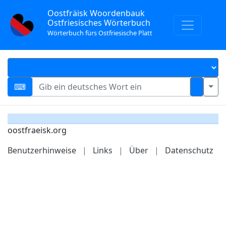
Oostfräisk Woordenbauk
Ostfriesisches Wörterbuch
Wörterbuch fürs Ostfriesische Platt
oostfraeisk.org
Benutzerhinweise
|
Links
|
Über
|
Datenschutz