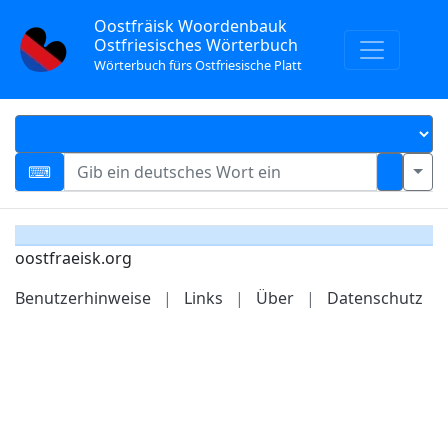
Oostfräisk Woordenbauk
Ostfriesisches Wörterbuch
Wörterbuch fürs Ostfriesische Platt
oostfraeisk.org
Benutzerhinweise
|
Links
|
Über
|
Datenschutz