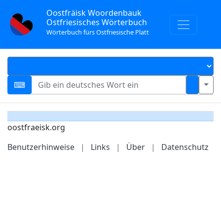
Oostfräisk Woordenbauk
Ostfriesisches Wörterbuch
Wörterbuch fürs Ostfriesische Platt
oostfraeisk.org
Benutzerhinweise
|
Links
|
Über
|
Datenschutz