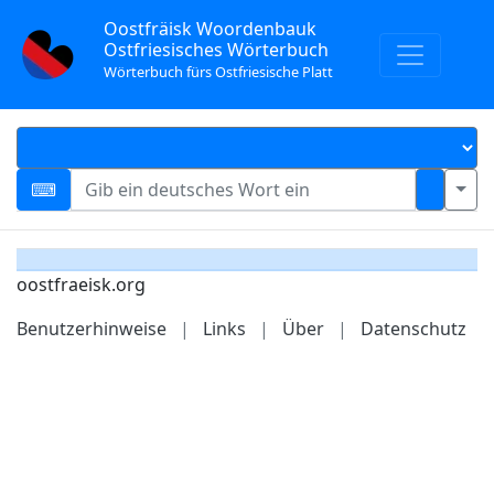
Oostfräisk Woordenbauk
Ostfriesisches Wörterbuch
Wörterbuch fürs Ostfriesische Platt
oostfraeisk.org
Benutzerhinweise
|
Links
|
Über
|
Datenschutz