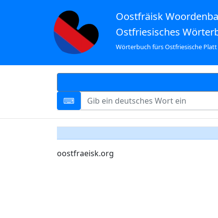
Oostfräisk Woordenb
Ostfriesisches Wörter
Wörterbuch fürs Ostfriesische Platt
oostfraeisk.org