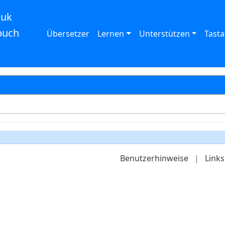
auk
buch
Übersetzer
Lernen
Unterstützen
Tasta
Benutzerhinweise
|
Links