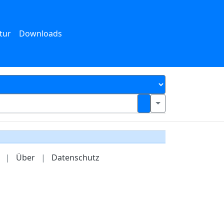
tur
Downloads
|
Über
|
Datenschutz