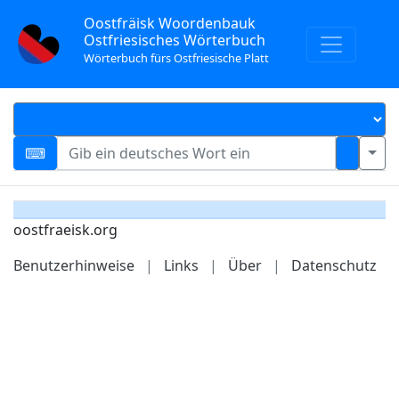
Oostfräisk Woordenbauk
Ostfriesisches Wörterbuch
Wörterbuch fürs Ostfriesische Platt
oostfraeisk.org
Benutzerhinweise
|
Links
|
Über
|
Datenschutz