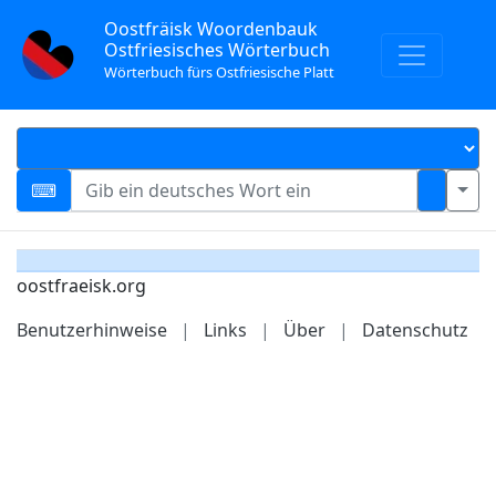
Oostfräisk Woordenbauk
Ostfriesisches Wörterbuch
Wörterbuch fürs Ostfriesische Platt
oostfraeisk.org
Benutzerhinweise
|
Links
|
Über
|
Datenschutz