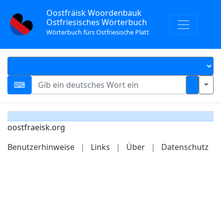
Oostfräisk Woordenbauk
Ostfriesisches Wörterbuch
Wörterbuch fürs Ostfriesische Platt
oostfraeisk.org
Benutzerhinweise
|
Links
|
Über
|
Datenschutz