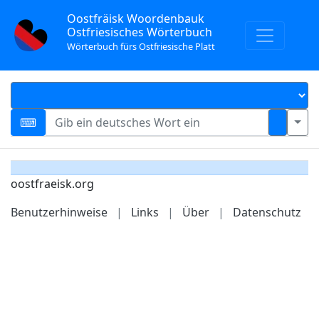
Oostfräisk Woordenbauk
Ostfriesisches Wörterbuch
Wörterbuch fürs Ostfriesische Platt
oostfraeisk.org
Benutzerhinweise
|
Links
|
Über
|
Datenschutz