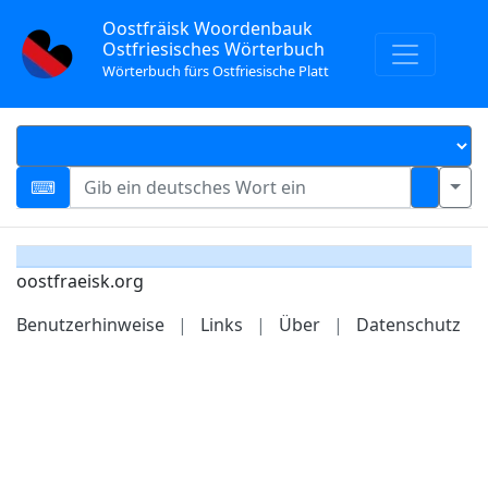
Oostfräisk Woordenbauk
Ostfriesisches Wörterbuch
Wörterbuch fürs Ostfriesische Platt
oostfraeisk.org
Benutzerhinweise
|
Links
|
Über
|
Datenschutz