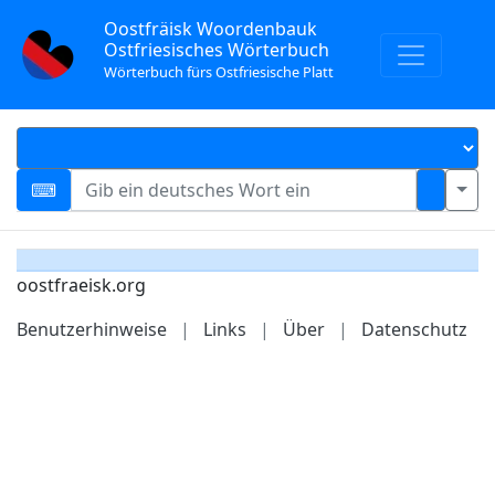
Oostfräisk Woordenbauk
Ostfriesisches Wörterbuch
Wörterbuch fürs Ostfriesische Platt
oostfraeisk.org
Benutzerhinweise
|
Links
|
Über
|
Datenschutz