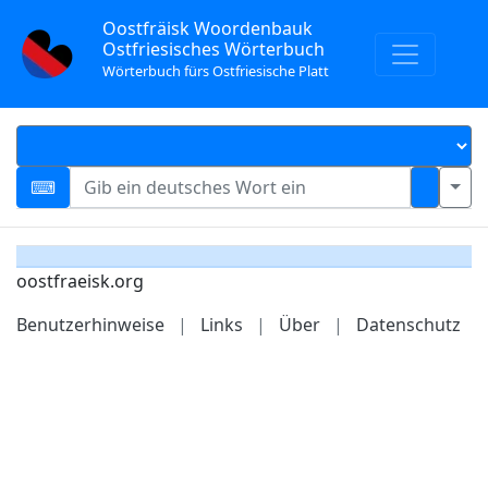
Oostfräisk Woordenbauk
Ostfriesisches Wörterbuch
Wörterbuch fürs Ostfriesische Platt
oostfraeisk.org
Benutzerhinweise
|
Links
|
Über
|
Datenschutz