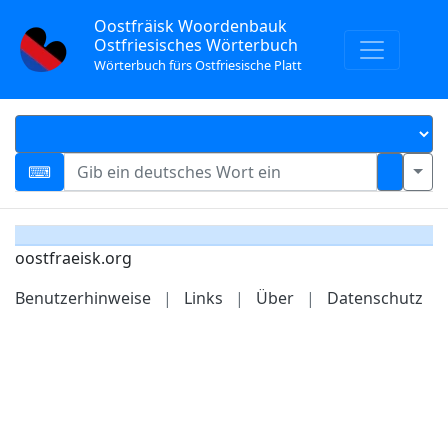
Oostfräisk Woordenbauk
Ostfriesisches Wörterbuch
Wörterbuch fürs Ostfriesische Platt
oostfraeisk.org
Benutzerhinweise
|
Links
|
Über
|
Datenschutz