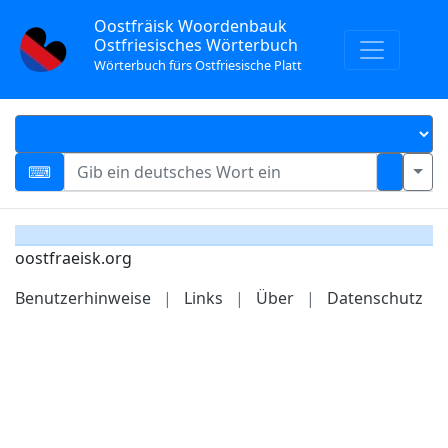
Oostfräisk Woordenbauk
Ostfriesisches Wörterbuch
Wörterbuch fürs Ostfriesische Platt
oostfraeisk.org
Benutzerhinweise
|
Links
|
Über
|
Datenschutz