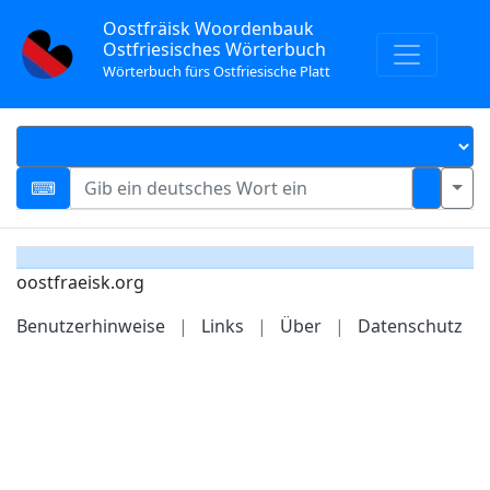
Oostfräisk Woordenbauk
Ostfriesisches Wörterbuch
Wörterbuch fürs Ostfriesische Platt
oostfraeisk.org
Benutzerhinweise
|
Links
|
Über
|
Datenschutz