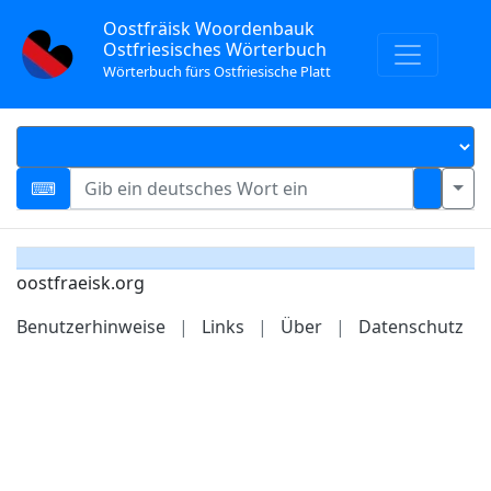
Oostfräisk Woordenbauk
Ostfriesisches Wörterbuch
Wörterbuch fürs Ostfriesische Platt
oostfraeisk.org
Benutzerhinweise
|
Links
|
Über
|
Datenschutz