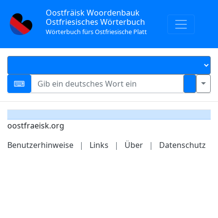
Oostfräisk Woordenbauk
Ostfriesisches Wörterbuch
Wörterbuch fürs Ostfriesische Platt
oostfraeisk.org
Benutzerhinweise
|
Links
|
Über
|
Datenschutz