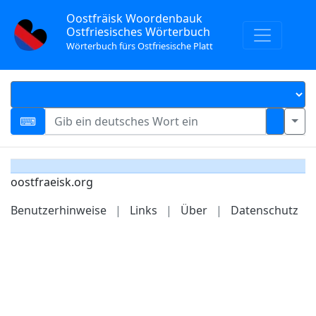
Oostfräisk Woordenbauk
Ostfriesisches Wörterbuch
Wörterbuch fürs Ostfriesische Platt
oostfraeisk.org
Benutzerhinweise
|
Links
|
Über
|
Datenschutz