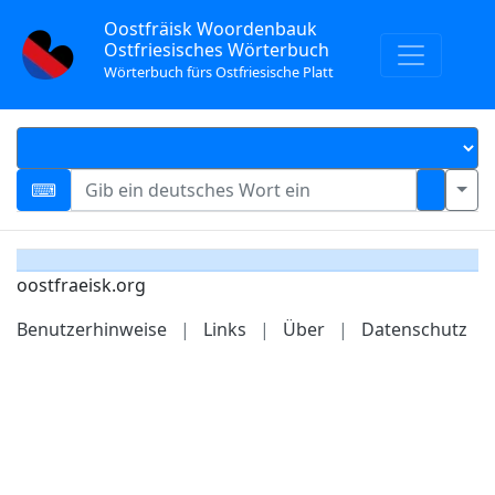
Oostfräisk Woordenbauk
Ostfriesisches Wörterbuch
Wörterbuch fürs Ostfriesische Platt
oostfraeisk.org
Benutzerhinweise
|
Links
|
Über
|
Datenschutz