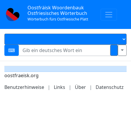
Oostfräisk Woordenbauk
Ostfriesisches Wörterbuch
Wörterbuch fürs Ostfriesische Platt
oostfraeisk.org
Benutzerhinweise
|
Links
|
Über
|
Datenschutz