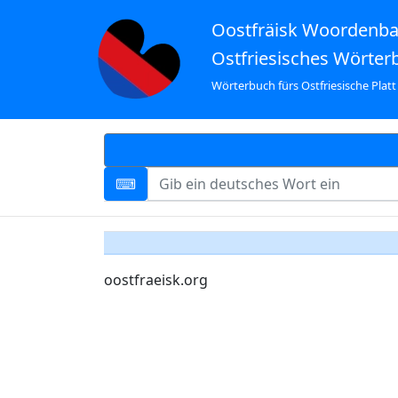
Oostfräisk Woordenb
Ostfriesisches Wörter
Wörterbuch fürs Ostfriesische Platt
oostfraeisk.org