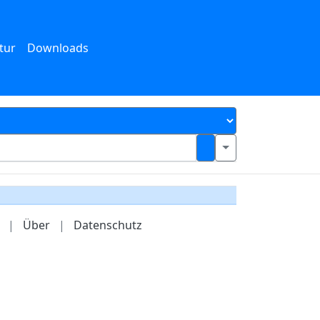
tur
Downloads
|
Über
|
Datenschutz