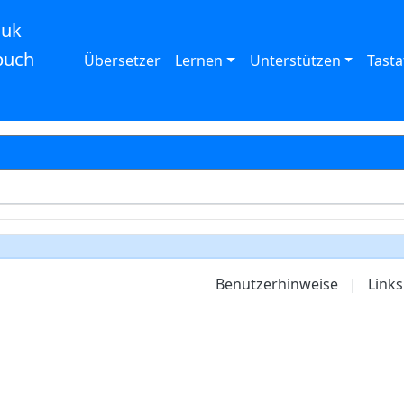
auk
buch
Übersetzer
Lernen
Unterstützen
Tasta
Benutzerhinweise
|
Links