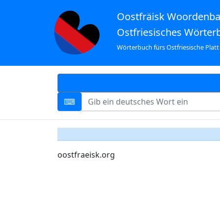
Oostfräisk Woordenb
Ostfriesisches Wörter
Wörterbuch fürs Ostfriesische Platt
oostfraeisk.org