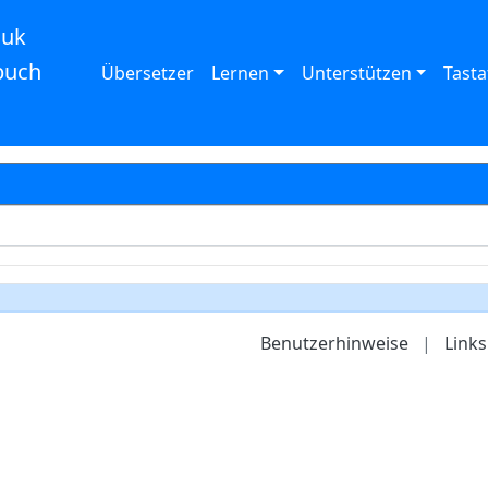
auk
buch
Übersetzer
Lernen
Unterstützen
Tasta
Benutzerhinweise
|
Links