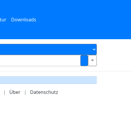
tur
Downloads
|
Über
|
Datenschutz