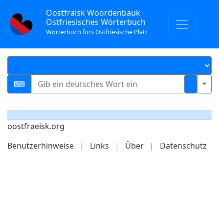
Oostfräisk Woordenbauk
Ostfriesisches Wörterbuch
Wörterbuch fürs Ostfriesische Platt
oostfraeisk.org
Benutzerhinweise
|
Links
|
Über
|
Datenschutz