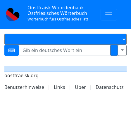
Oostfräisk Woordenbauk
Ostfriesisches Wörterbuch
Wörterbuch fürs Ostfriesische Platt
oostfraeisk.org
Benutzerhinweise
|
Links
|
Über
|
Datenschutz