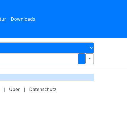
tur
Downloads
|
Über
|
Datenschutz