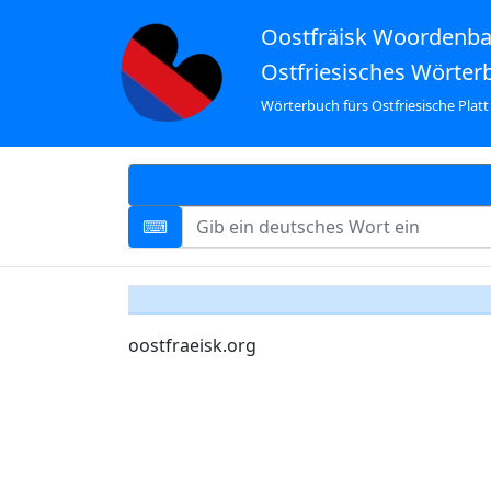
Oostfräisk Woordenb
Ostfriesisches Wörter
Wörterbuch fürs Ostfriesische Platt
oostfraeisk.org