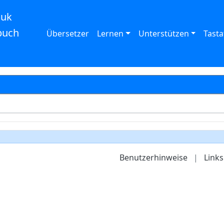
auk
buch
Übersetzer
Lernen
Unterstützen
Tasta
Benutzerhinweise
|
Links