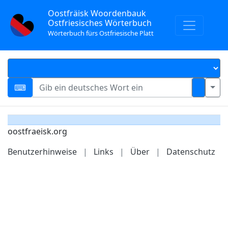
Oostfräisk Woordenbauk
Ostfriesisches Wörterbuch
Wörterbuch fürs Ostfriesische Platt
oostfraeisk.org
Benutzerhinweise
|
Links
|
Über
|
Datenschutz