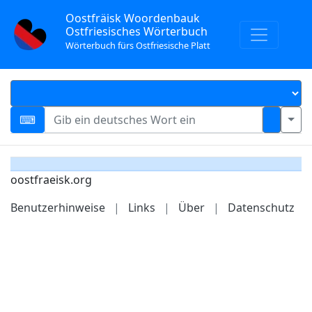
Oostfräisk Woordenbauk
Ostfriesisches Wörterbuch
Wörterbuch fürs Ostfriesische Platt
oostfraeisk.org
Benutzerhinweise
|
Links
|
Über
|
Datenschutz