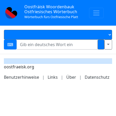
Oostfräisk Woordenbauk
Ostfriesisches Wörterbuch
Wörterbuch fürs Ostfriesische Platt
oostfraeisk.org
Benutzerhinweise
|
Links
|
Über
|
Datenschutz