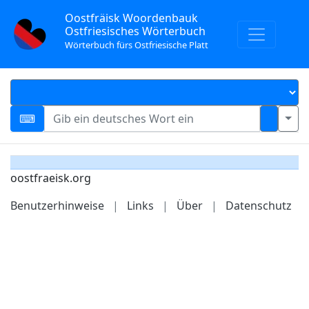
Oostfräisk Woordenbauk
Ostfriesisches Wörterbuch
Wörterbuch fürs Ostfriesische Platt
oostfraeisk.org
Benutzerhinweise
|
Links
|
Über
|
Datenschutz